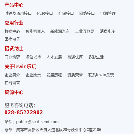
产品中心
时钟及通用接口
PCIe接口
存储接口
网络接口
电源管理
应用行业
数据中心
智能机器人
新能源汽车
工业互联网
消费电子
医疗电子
招贤纳士
同心筑梦
虚位以待
人才发展
待遇优厚
多彩生活
关于lewin乐玩
企业简介
企业愿景
发展历程
资质荣誉
联系lewin乐玩
在线留言
资源中心
服务咨询电话：
028-85222902
邮件：public@sicd-semi.com
总部：成都市高新区天府大道北段28号茂业中心C座2106